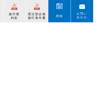
お問い
旅行業
受注型企画
表
標識
合わせ
約款
旅行条件書