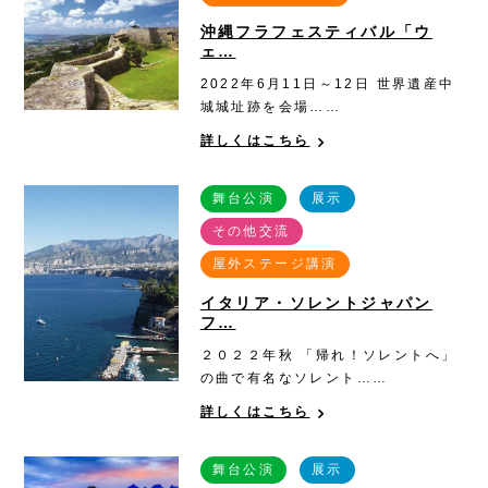
沖縄フラフェスティバル「ウ
ェ…
2022年6月11日～12日 世界遺産中
城城址跡を会場……
詳しくはこちら
舞台公演
展示
その他交流
屋外ステージ講演
イタリア・ソレントジャパン
フ…
２０２２年秋 「帰れ！ソレントへ」
の曲で有名なソレント……
詳しくはこちら
舞台公演
展示