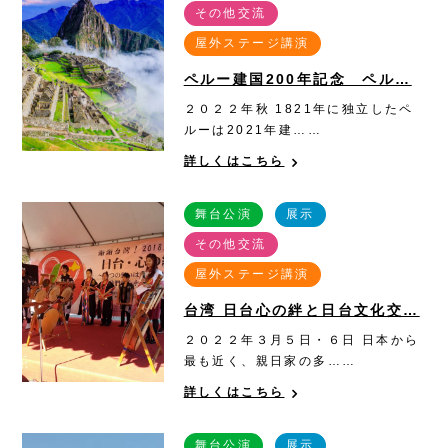
その他交流
屋外ステージ講演
ペルー建国200年記念 ペル…
２０２２年秋 1821年に独立したペ
ルーは2021年建……
詳しくはこちら
舞台公演
展示
その他交流
屋外ステージ講演
台湾 日台心の絆と日台文化交…
２０２２年３月５日・６日 日本から
最も近く、親日家の多……
詳しくはこちら
舞台公演
展示