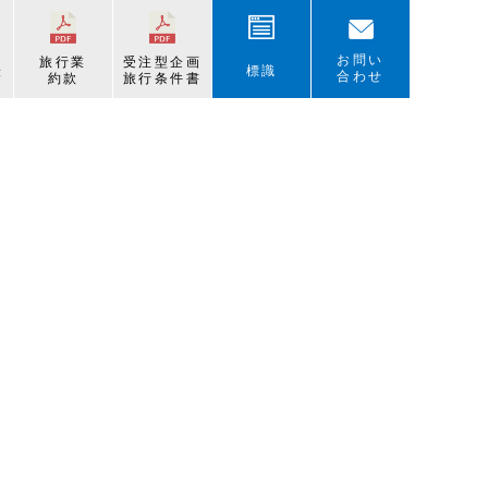
お問い
旅行業
受注型企画
表
標識
合わせ
約款
旅行条件書